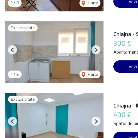
Vezi
1
/
8
Harta
Exclusivitate
Chiajna - 
300 €
Apartament 
Previous
Next
Vezi
1
/
6
Harta
Exclusivitate
Chiajna - 
400 €
Spațiu de bi
Previous
Next
Vezi