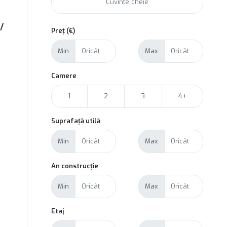
/
Preț (€)
Min
Max
Camere
1
2
3
4+
Suprafață utilă
Min
Max
An construcție
Min
Max
Etaj