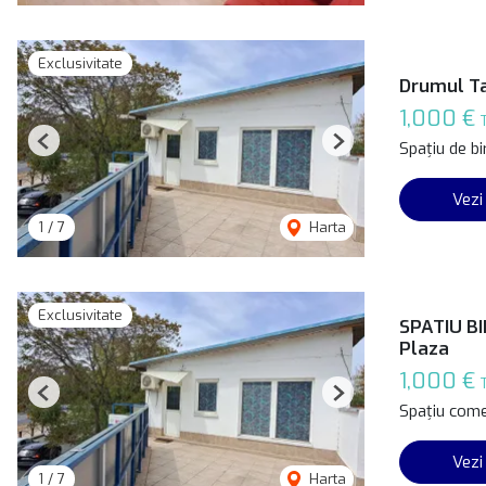
Exclusivitate
Drumul Ta
1,000 €
Spațiu de bi
Previous
Next
Vezi
1
/
7
Harta
Exclusivitate
SPATIU BI
Plaza
1,000 €
Previous
Next
Spațiu comer
Vezi
1
/
7
Harta