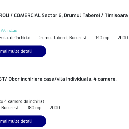
ROU / COMERCIAL Sector 6, Drumul Taberei / Timisoara 
TVA inclus
cial de închiriat
Drumul Taberei, Bucuresti
140 mp
2000
 mai multe detalii
T/ Obor inchiriere casa/vila individuala, 4 camere,
cu 4 camere de închiriat
, Bucuresti
180 mp
2000
 mai multe detalii