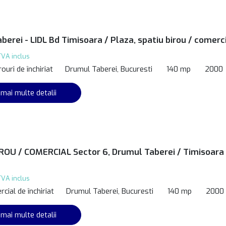
berei - LIDL Bd Timisoara / Plaza, spatiu birou / comerc
TVA inclus
rouri de închiriat
Drumul Taberei, Bucuresti
140 mp
2000
 mai multe detalii
ROU / COMERCIAL Sector 6, Drumul Taberei / Timisoara 
TVA inclus
cial de închiriat
Drumul Taberei, Bucuresti
140 mp
2000
 mai multe detalii