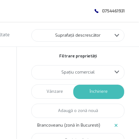
0754461931
ltate
Suprafață descrescător
Filtrare proprietăți
Spațiu comercial
Vânzare
Închiriere
Brancoveanu (zonă în Bucuresti)