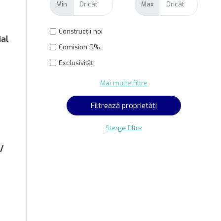
Min
Max
Construcții noi
ial
Comision 0%
Exclusivități
Mai multe filtre
Șterge filtre
/