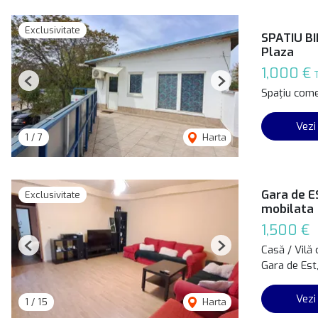
Exclusivitate
SPATIU BI
Plaza
1,000 €
Previous
Next
Spațiu comer
Vezi
1
/
7
Harta
Gara de ES
Exclusivitate
mobilata
1,500 €
Casă / Vilă 
Previous
Next
Gara de Est
Vezi
1
/
15
Harta