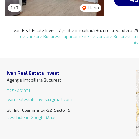
1
/
7
Harta
Ivan Real Estate Invest, Agenție imobiliară Bucuresti, va ofera 29 
de vânzare Bucuresti
,
apartamente de vânzare Bucuresti
,
te
Bu
Ivan Real Estate Invest
Agenție imobiliară Bucuresti
0754461931
ivan.realestate.invest@gmail.com
Str. Intr. Cosmina 54-62, Sector 5
Deschide în Google Maps