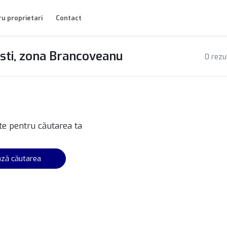
u proprietari
Contact
resti, zona Brancoveanu
0 rezu
te pentru căutarea ta
ză căutarea