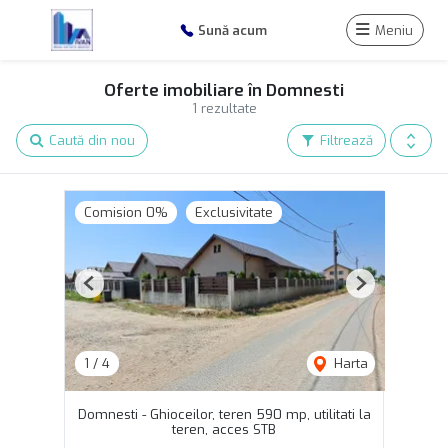
Sună acum
Meniu
Oferte imobiliare în Domnesti
1 rezultate
Caută din nou
Filtrează
Comision 0%
Exclusivitate
Previous
Next
1
/
4
Harta
Domnesti - Ghioceilor, teren 590 mp, utilitati la
teren, acces STB