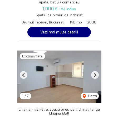
spatiu birou / comercial
1,000 €
TVA inclus
Spațiu de birouri de închiriat
Drumul Taberei, Bucuresti
140 mp
2000
Vezi mai multe detalii
Exclusivitate
Previous
Next
1
/
7
Harta
Chiajna - Ilie Petre, spatiu birou de inchiriat, langa
Chiajna Mall