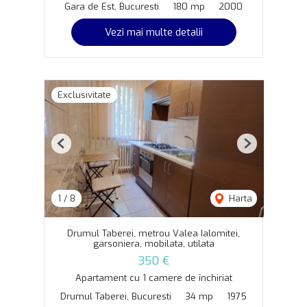
Gara de Est, Bucuresti
180 mp
2000
Vezi mai multe detalii
Exclusivitate
Previous
Next
1
/
8
Harta
Drumul Taberei, metrou Valea Ialomitei,
garsoniera, mobilata, utilata
350 €
Apartament cu 1 camere de închiriat
Drumul Taberei, Bucuresti
34 mp
1975