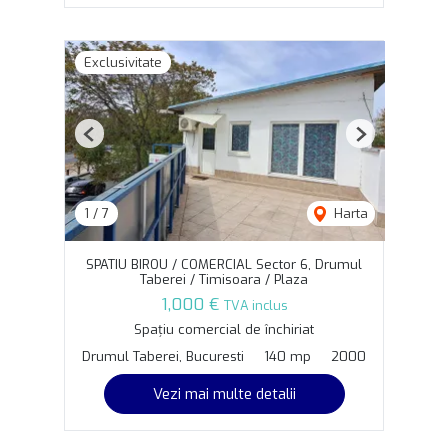
Exclusivitate
Previous
Next
1
/
7
Harta
SPATIU BIROU / COMERCIAL Sector 6, Drumul
Taberei / Timisoara / Plaza
1,000 €
TVA inclus
Spațiu comercial de închiriat
Drumul Taberei, Bucuresti
140 mp
2000
Vezi mai multe detalii