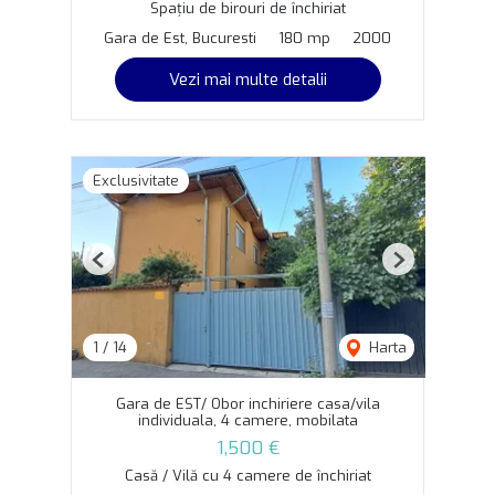
Spațiu de birouri de închiriat
Gara de Est, Bucuresti
180 mp
2000
Vezi mai multe detalii
Exclusivitate
Previous
Next
1
/
14
Harta
Gara de EST/ Obor inchiriere casa/vila
individuala, 4 camere, mobilata
1,500 €
Casă / Vilă cu 4 camere de închiriat