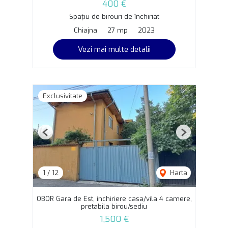
400 €
Spațiu de birouri de închiriat
Chiajna
27 mp
2023
Vezi mai multe detalii
Exclusivitate
Previous
Next
1
/
12
Harta
OBOR Gara de Est, inchiriere casa/vila 4 camere,
pretabila birou/sediu
1,500 €