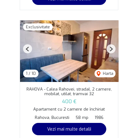
Exclusivitate
Previous
Next
1
/
10
Harta
RAHOVA - Calea Rahovei, stradal, 2 camere,
mobilat, utilat, tramvai 32
400 €
Apartament cu 2 camere de închiriat
Rahova, Bucuresti
58 mp
1986
Vezi mai multe detalii