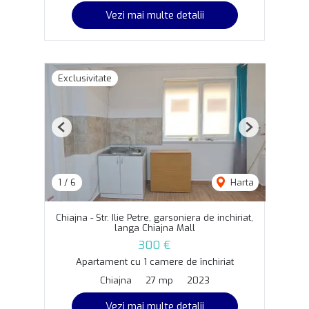
Vezi mai multe detalii
Exclusivitate
Previous
Next
1
/
6
Harta
Chiajna - Str. Ilie Petre, garsoniera de inchiriat,
langa Chiajna Mall
300 €
Apartament cu 1 camere de închiriat
Chiajna
27 mp
2023
Vezi mai multe detalii