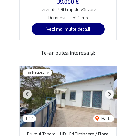
39,000 €
Teren de 590 mp de vânzare
Domnesti
590 mp
Vezi mai multe detalii
Te-ar putea interesa și:
Exclusivitate
Previous
Next
1
/
7
Harta
Drumul Taberei - LIDL Bd Timisoara / Plaza,