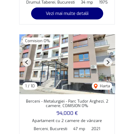
Drumul Taberei, Bucuresti
34 mp
1975
Vezi mai multe detalii
Comision 0%
Previous
Next
1
/
10
Harta
Berceni - Metalurgiei - Parc Tudor Arghezi, 2
camere, COMISION 0%
94,000 €
Apartament cu 2 camere de vânzare
Berceni, Bucuresti
47 mp
2021