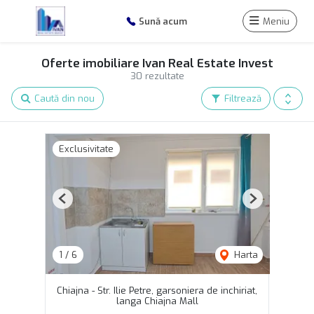
Sună acum
Meniu
Oferte imobiliare Ivan Real Estate Invest
30 rezultate
Caută din nou
Filtrează
Exclusivitate
Previous
Next
1
/
6
Harta
Chiajna - Str. Ilie Petre, garsoniera de inchiriat,
langa Chiajna Mall