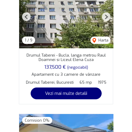
Previous
Next
1
/
9
Harta
Drumul Taberei - Bucla, langa metrou Raul
Doamnei si Liceul Elena Cuza
137,500 €
(negociabil)
Apartament cu 3 camere de vânzare
Drumul Taberei, Bucuresti
65 mp
1975
Vezi mai multe detalii
Comision 0%