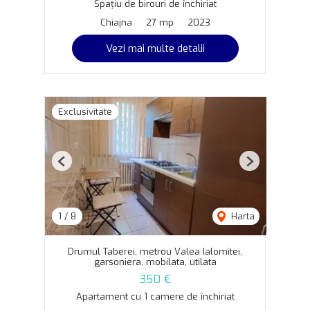
Spațiu de birouri de închiriat
Chiajna
27 mp
2023
Vezi mai multe detalii
Exclusivitate
Previous
Next
1
/
8
Harta
Drumul Taberei, metrou Valea Ialomitei,
garsoniera, mobilata, utilata
350 €
Apartament cu 1 camere de închiriat