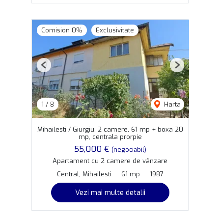
Comision 0%
Exclusivitate
Previous
Next
1
/
8
Harta
Mihailesti / Giurgiu, 2 camere, 61 mp + boxa 20
mp, centrala prorpie
55,000 €
(negociabil)
Apartament cu 2 camere de vânzare
Central, Mihailesti
61 mp
1987
Vezi mai multe detalii