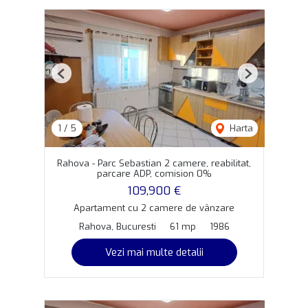
Previous
Next
1
/
5
Harta
Rahova - Parc Sebastian 2 camere, reabilitat,
parcare ADP, comision 0%
109,900 €
Apartament cu 2 camere de vânzare
Rahova, Bucuresti
61 mp
1986
Vezi mai multe detalii