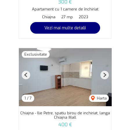
300 €
Apartament cu 1 camere de închiriat
Chiajna
27 mp
2023
Vezi mai multe detalii
Exclusivitate
Previous
Next
1
/
7
Harta
Chiajna - Ilie Petre, spatiu birou de inchiriat, langa
Chiajna Mall
400 €