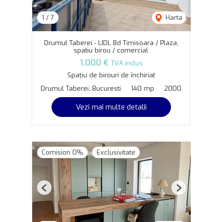
1
/
7
Harta
Drumul Taberei - LIDL Bd Timisoara / Plaza,
spatiu birou / comercial
1,000 €
TVA inclus
Spațiu de birouri de închiriat
Drumul Taberei, Bucuresti
140 mp
2000
Vezi mai multe detalii
Comision 0%
Exclusivitate
Previous
Next