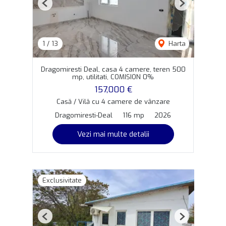
Previous
Next
1
/
13
Harta
Dragomiresti Deal, casa 4 camere, teren 500
mp, utilitati, COMISION 0%
157,000 €
Casă / Vilă cu 4 camere de vânzare
Dragomiresti-Deal
116 mp
2026
Vezi mai multe detalii
Exclusivitate
Previous
Next