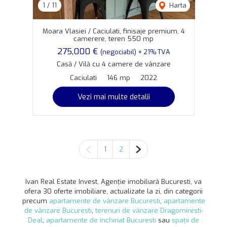
1
/
11
Harta
Moara Vlasiei / Caciulati, finisaje premium, 4
camerere, teren 550 mp
275,000 €
(negociabil) + 21% TVA
Casă / Vilă cu 4 camere de vânzare
Caciulati
146 mp
2022
Vezi mai multe detalii
Pagina anterioară
Pagina următoare
1
2
Ivan Real Estate Invest, Agenție imobiliară Bucuresti, va
ofera 30 oferte imobiliare, actualizate la zi, din categorii
precum
apartamente de vânzare Bucuresti
,
apartamente
de vânzare Bucuresti
,
terenuri de vânzare Dragomiresti-
Deal
,
apartamente de închiriat Bucuresti
sau
spații de