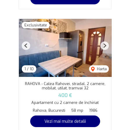
Exclusivitate
Previous
Next
1
/
10
Harta
RAHOVA - Calea Rahovei, stradal, 2 camere,
mobilat, utilat, tramvai 32
400 €
Apartament cu 2 camere de închiriat
Rahova, Bucuresti
58 mp
1986
Vezi mai multe detalii