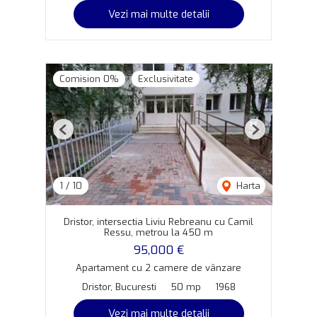
Vezi mai multe detalii
Comision 0%
Exclusivitate
Previous
Next
1
/
10
Harta
Dristor, intersectia Liviu Rebreanu cu Camil
Ressu, metrou la 450 m
95,000 €
Apartament cu 2 camere de vânzare
Dristor, Bucuresti
50 mp
1968
Vezi mai multe detalii