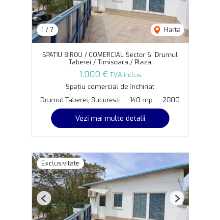
1
/
7
Harta
SPATIU BIROU / COMERCIAL Sector 6, Drumul
Taberei / Timisoara / Plaza
1,000 €
TVA inclus
Spațiu comercial de închiriat
Drumul Taberei, Bucuresti
140 mp
2000
Vezi mai multe detalii
Exclusivitate
Previous
Next