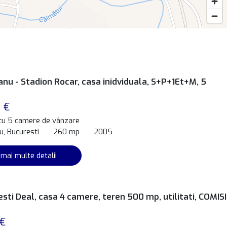
nu - Stadion Rocar, casa inidviduala, S+P+1Et+M, 5
 €
 cu 5 camere de vânzare
, Bucuresti
260 mp
2005
 mai multe detalii
sti Deal, casa 4 camere, teren 500 mp, utilitati, COMIS
 €