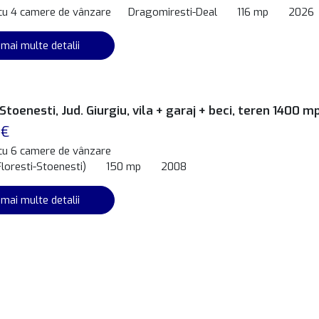
 cu 4 camere de vânzare
Dragomiresti-Deal
116 mp
2026
 mai multe detalii
 Stoenesti, Jud. Giurgiu, vila + garaj + beci, teren 1400 m
 €
 cu 6 camere de vânzare
Floresti-Stoenesti)
150 mp
2008
 mai multe detalii