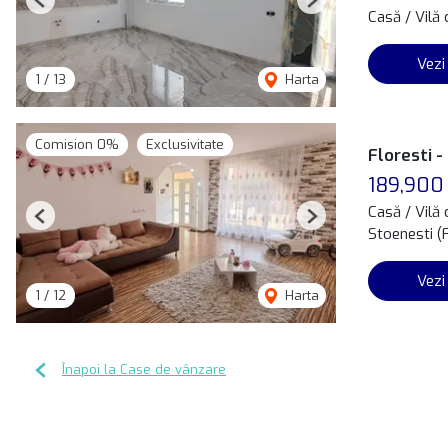
Previous
Next
Casă / Vilă
Vezi
1
/
13
Harta
Comision 0%
Exclusivitate
Floresti -
189,900
Casă / Vilă
Previous
Next
Stoenesti (
Vezi
1
/
12
Harta
Înapoi la Case de vânzare