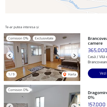
Te-ar putea interesa și:
Brancovea
Comision 0%
Exclusivitate
camere
365,000
Casă / Vilă
Previous
Next
Brancoveanu
Vezi
1
/
9
Harta
Comision 0%
Dragomire
0%
157,000