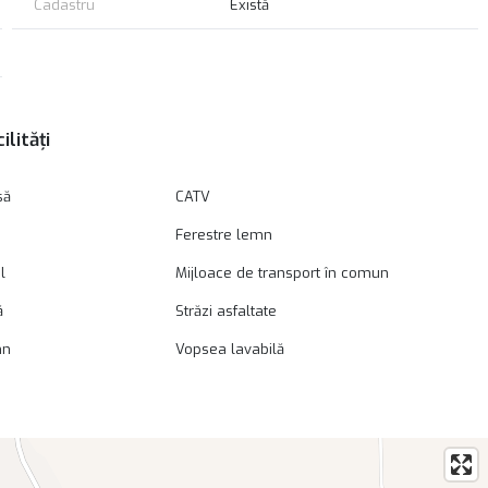
culat la pretul tranzactiei!
Cadastru
Există
ilități
să
CATV
Ferestre lemn
l
Mijloace de transport în comun
ă
Străzi asfaltate
mn
Vopsea lavabilă