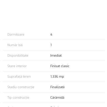
Dormitoare
4
Număr băi
1
Disponibilitate
Imediat
Stare interior
Finisat clasic
Suprafață teren
1,336 mp
Stadiu construcție
Finalizată
Tip construcție
Cărămidă