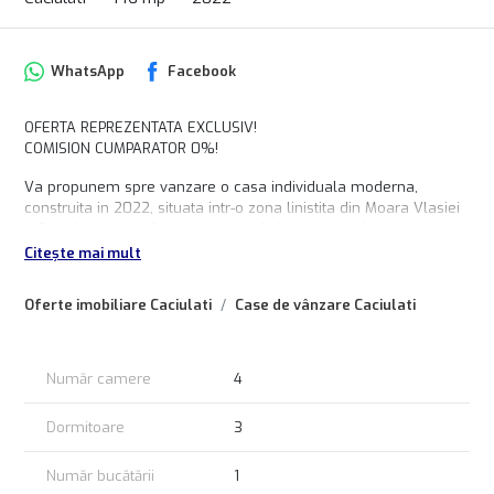
WhatsApp
Facebook
OFERTA REPREZENTATA EXCLUSIV!
COMISION CUMPARATOR 0%!
Va propunem spre vanzare o casa individuala moderna,
construita in 2022, situata intr-o zona linistita din Moara Vlasiei
– Caciulati, in imediata apropiere de Laguna Verde.
Citește mai mult
Locuinta este dispusa pe parter si beneficiaza de o suprafata
utila de 146 mp, fiind amplasata pe un teren generos de 550
Oferte imobiliare Caciulati
Case de vânzare Caciulati
mp, ideal pentru confortul unei familii.
Compartimentare eficienta:
- Living spatios si luminos
Număr camere
4
- 3 dormitoare
- 2 bai moderne
Dormitoare
3
- Bucatarie mobilata si utilata premium
- Spatii de depozitare
Număr bucătării
1
Avantaje principale: