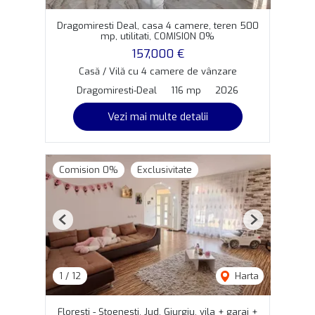
Dragomiresti Deal, casa 4 camere, teren 500
mp, utilitati, COMISION 0%
157,000 €
Casă / Vilă cu 4 camere de vânzare
Dragomiresti-Deal
116 mp
2026
Vezi mai multe detalii
Comision 0%
Exclusivitate
Previous
Next
1
/
12
Harta
Floresti - Stoenesti, Jud. Giurgiu, vila + garaj +