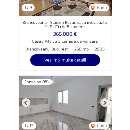
1
/
9
Harta
Brancoveanu - Stadion Rocar, casa inidviduala,
S+P+1Et+M, 5 camere
365,000 €
Casă / Vilă cu 5 camere de vânzare
Brancoveanu, Bucuresti
260 mp
2005
Vezi mai multe detalii
Comision 0%
Previous
Next
1
/
13
Harta