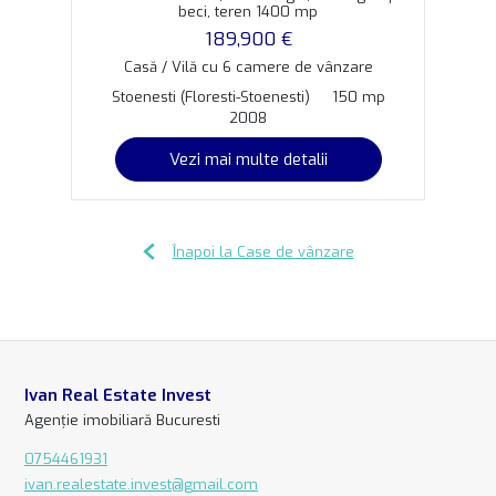
beci, teren 1400 mp
189,900 €
Casă / Vilă cu 6 camere de vânzare
Stoenesti (Floresti-Stoenesti)
150 mp
2008
Vezi mai multe detalii
Înapoi la Case de vânzare
Ivan Real Estate Invest
Agenție imobiliară Bucuresti
0754461931
ivan.realestate.invest@gmail.com