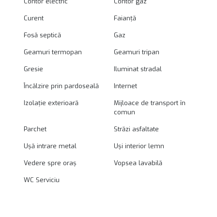
Contor electric
Contor gaz
Curent
Faianță
Fosă septică
Gaz
Geamuri termopan
Geamuri tripan
Gresie
Iluminat stradal
Încălzire prin pardoseală
Internet
Izolație exterioară
Mijloace de transport în
comun
Parchet
Străzi asfaltate
Ușă intrare metal
Uși interior lemn
Vedere spre oraș
Vopsea lavabilă
WC Serviciu