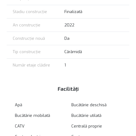
Stadiu construcție
Finalizată
An construcție
2022
Construcție nouă
Da
Tip construcție
Cărămidă
Număr etaje clădire
1
Facilități
Apă
Bucătărie deschisă
Bucătărie mobilată
Bucătărie utilată
CATV
Centrală proprie