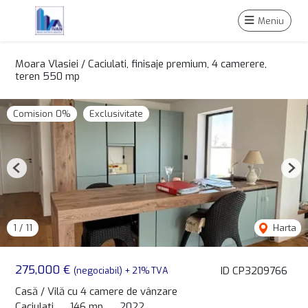
Meniu
Moara Vlasiei / Caciulati, finisaje premium, 4 camerere,
teren 550 mp
Comision 0%
Exclusivitate
Previous
Nex
1
/
11
Harta
275,000 €
ID CP3209766
(negociabil) + 21% TVA
Casă / Vilă cu 4 camere de vânzare
Caciulati
146 mp
2022