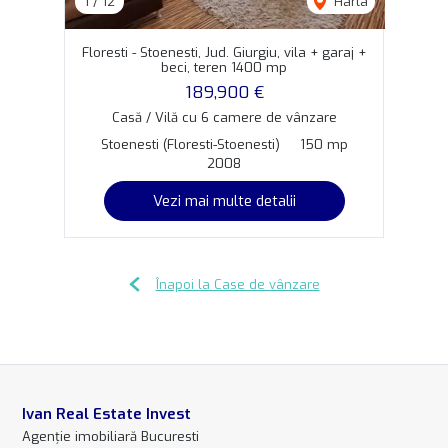
1
/
12
Harta
Floresti - Stoenesti, Jud. Giurgiu, vila + garaj +
beci, teren 1400 mp
189,900 €
Casă / Vilă cu 6 camere de vânzare
Stoenesti (Floresti-Stoenesti)
150 mp
2008
Vezi mai multe detalii
Înapoi la Case de vânzare
Ivan Real Estate Invest
Agenție imobiliară Bucuresti