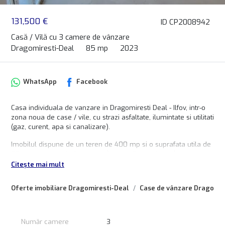
131,500 €
ID CP2008942
Casă / Vilă cu 3 camere de vânzare
Dragomiresti-Deal
85 mp
2023
WhatsApp
Facebook
Casa individuala de vanzare in Dragomiresti Deal - Ilfov, intr-o
zona noua de case / vile, cu strazi asfaltate, ilumintate si utilitati
(gaz, curent, apa si canalizare).
Imobilul dispune de un teren de 400 mp si o suprafata utila de
85 mp, impartita in 3 camere (living + 2 dormitoare), bucatarie
inchisa, 2 bai cu geam si hol acces.
Citește mai mult
Podul casei este pe placa de beton si ofera spatiu pentru
depozitare de minim 55 - 60 mp.
Oferte imobiliare Dragomiresti-Deal
Case de vânzare Dragomir
Casa are o terasa de 20 mp, alei betonate, inclusiv parcare
pentru 2 masini si o curte libera generoasa.
Proprietatea se vinde finisata la cheie, cu centrala proprie si
incalzire in pardoseala, obiecte sanitare in bai, utilitati
Număr camere
3