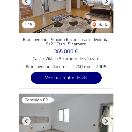
Previous
Next
1
/
9
Harta
Brancoveanu - Stadion Rocar, casa inidviduala,
S+P+1Et+M, 5 camere
365,000 €
Casă / Vilă cu 5 camere de vânzare
Brancoveanu, Bucuresti
260 mp
2005
Vezi mai multe detalii
Comision 0%
Previous
Next