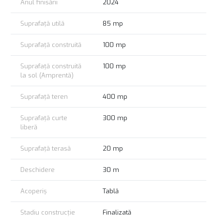
Anul finisării
2024
Suprafață utilă
85 mp
Suprafață construită
100 mp
Suprafață construită
100 mp
la sol (Amprentă)
Suprafață teren
400 mp
Suprafață curte
300 mp
liberă
Suprafață terasă
20 mp
Deschidere
30 m
Acoperiș
Tablă
Stadiu construcție
Finalizată