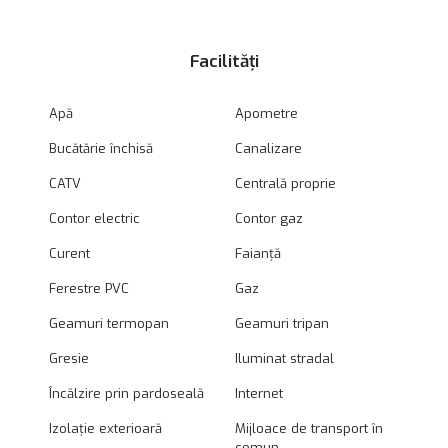
Facilități
Apă
Apometre
Bucătărie închisă
Canalizare
CATV
Centrală proprie
Contor electric
Contor gaz
Curent
Faianță
Ferestre PVC
Gaz
Geamuri termopan
Geamuri tripan
Gresie
Iluminat stradal
Încălzire prin pardoseală
Internet
Izolație exterioară
Mijloace de transport în
comun