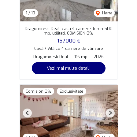
1
/
13
Harta
Dragomiresti Deal, casa 4 camere, teren 500
mp, utilitati, COMISION 0%
157,000 €
Casă / Vilă cu 4 camere de vânzare
Dragomiresti-Deal
116 mp
2026
Vezi mai multe detalii
Comision 0%
Exclusivitate
Previous
Next