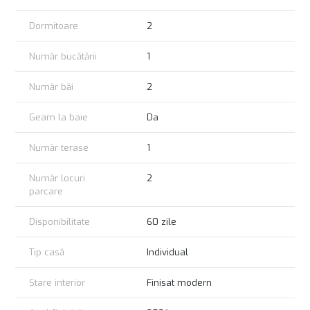
contorizate individual si curte imprejmuita cu gard din beton.
Dormitoare
2
Finisajele interiore pot fi alese de cumparator in baza bugetului
stabilit.
Număr bucătării
1
Mutare in maxim 2 luni, timp necesar pentru montarea
finisajelor interioare.
Număr băi
2
Pret:
131.500 EURO
Geam la baie
Da
Se accepta CREDIT!
COMISION CUMPARATOR 0%!
Număr terase
1
Număr locuri
2
parcare
Disponibilitate
60 zile
Tip casă
Individual
Stare interior
Finisat modern