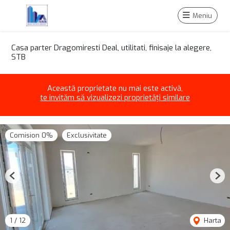
Meniu
Casa parter Dragomiresti Deal, utilitati, finisaje la alegere,
STB
Această proprietate nu mai este activă,
te invităm să vizualizezi proprietăți similare
Comision 0%
Exclusivitate
Previous
Nex
1
/
12
Harta