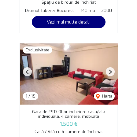
Spațiu de birouri de închiriat
Drumul Taberei, Bucuresti
140 mp
2000
Vezi mai multe detalii
Exclusivitate
Previous
Next
1
/
15
Harta
Gara de EST/ Obor inchiriere casa/vila
individuala, 4 camere, mobilata
1,500 €
Casă / Vilă cu 4 camere de închiriat