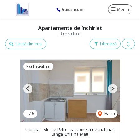
Sună acum
Meniu
Apartamente de închiriat
3 rezultate
Caută din nou
Filtrează
Exclusivitate
Previous
Next
1
/
6
Harta
Chiajna - Str. Ilie Petre, garsoniera de inchiriat,
langa Chiajna Mall