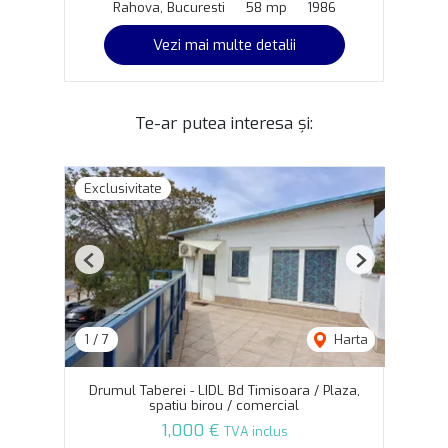
Rahova, Bucuresti
58 mp
1986
Vezi mai multe detalii
Te-ar putea interesa și:
Exclusivitate
Previous
Next
1
/
7
Harta
Drumul Taberei - LIDL Bd Timisoara / Plaza,
spatiu birou / comercial
1,000 €
TVA inclus