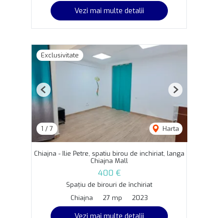
Vezi mai multe detalii
Exclusivitate
Previous
Next
1
/
7
Harta
Chiajna - Ilie Petre, spatiu birou de inchiriat, langa
Chiajna Mall
400 €
Spațiu de birouri de închiriat
Chiajna
27 mp
2023
Vezi mai multe detalii