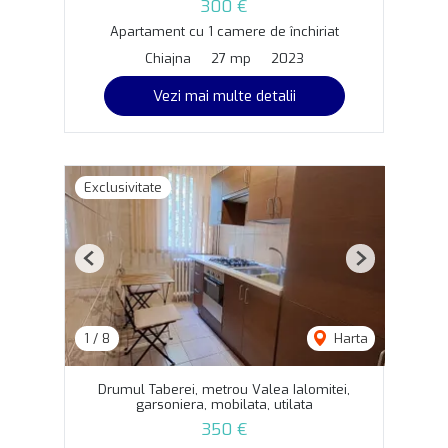
300 €
Apartament cu 1 camere de închiriat
Chiajna
27 mp
2023
Vezi mai multe detalii
Exclusivitate
Previous
Next
1
/
8
Harta
Drumul Taberei, metrou Valea Ialomitei,
garsoniera, mobilata, utilata
350 €