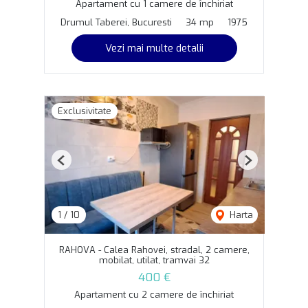
Apartament cu 1 camere de închiriat
Drumul Taberei, Bucuresti
34 mp
1975
Vezi mai multe detalii
Exclusivitate
Previous
Next
1
/
10
Harta
RAHOVA - Calea Rahovei, stradal, 2 camere,
mobilat, utilat, tramvai 32
400 €
Apartament cu 2 camere de închiriat