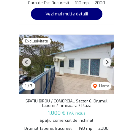
Gara de Est, Bucuresti
180 mp
2000
Vezi mai multe detalii
Exclusivitate
Previous
Next
1
/
7
Harta
SPATIU BIROU / COMERCIAL Sector 6, Drumul
Taberei / Timisoara / Plaza
1,000 €
TVA inclus
Spațiu comercial de închiriat
Drumul Taberei, Bucuresti
140 mp
2000