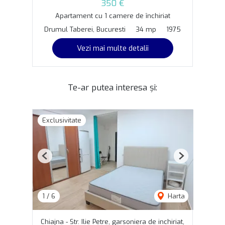
350 €
Apartament cu 1 camere de închiriat
Drumul Taberei, Bucuresti
34 mp
1975
Vezi mai multe detalii
Te-ar putea interesa și:
Exclusivitate
Previous
Next
1
/
6
Harta
Chiajna - Str. Ilie Petre, garsoniera de inchiriat,