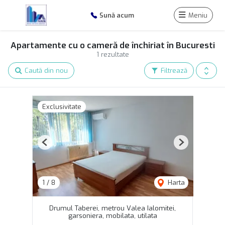
Sună acum
Meniu
Apartamente cu o cameră de închiriat în Bucuresti
1 rezultate
Caută din nou
Filtrează
Exclusivitate
Previous
Next
1
/
8
Harta
Drumul Taberei, metrou Valea Ialomitei,
garsoniera, mobilata, utilata