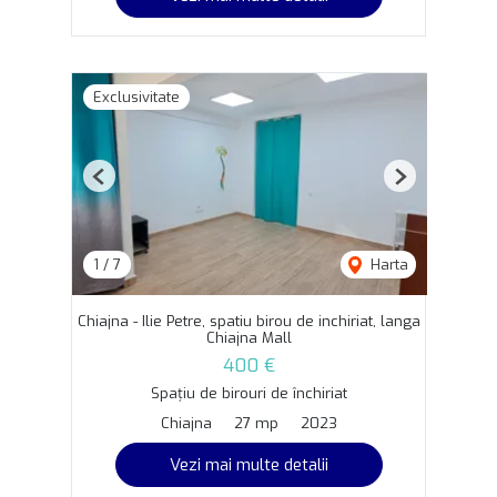
Exclusivitate
Previous
Next
1
/
7
Harta
Chiajna - Ilie Petre, spatiu birou de inchiriat, langa
Chiajna Mall
400 €
Spațiu de birouri de închiriat
Chiajna
27 mp
2023
Vezi mai multe detalii