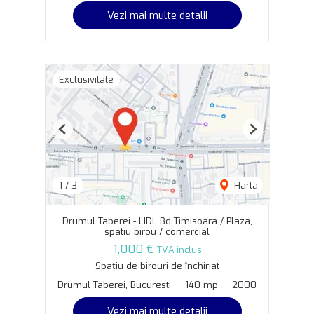
Vezi mai multe detalii
Exclusivitate
Previous
Next
1
/
3
Harta
Drumul Taberei - LIDL Bd Timisoara / Plaza,
spatiu birou / comercial
1,000 €
TVA inclus
Spațiu de birouri de închiriat
Drumul Taberei, Bucuresti
140 mp
2000
Vezi mai multe detalii