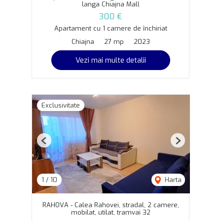
langa Chiajna Mall
300 €
Apartament cu 1 camere de închiriat
Chiajna
27 mp
2023
Vezi mai multe detalii
Exclusivitate
Previous
Next
1
/
10
Harta
RAHOVA - Calea Rahovei, stradal, 2 camere,
mobilat, utilat, tramvai 32