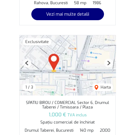
Rahova, Bucuresti
58 mp
1986
Vezi mai multe detalii
Exclusivitate
Previous
Next
1
/
3
Harta
SPATIU BIROU / COMERCIAL Sector 6, Drumul
Taberei / Timisoara / Plaza
1,000 €
TVA inclus
Spațiu comercial de închiriat
Drumul Taberei, Bucuresti
140 mp
2000