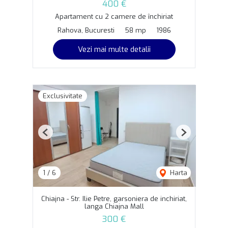
400 €
Apartament cu 2 camere de închiriat
Rahova, Bucuresti
58 mp
1986
Vezi mai multe detalii
Exclusivitate
Previous
Next
1
/
6
Harta
Chiajna - Str. Ilie Petre, garsoniera de inchiriat,
langa Chiajna Mall
300 €