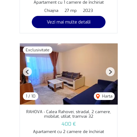
Apartament cu 1 camere de închiriat
Chiajna
27 mp
2023
Vezi mai multe detalii
Exclusivitate
Previous
Next
1
/
10
Harta
RAHOVA - Calea Rahovei, stradal, 2 camere,
mobilat, utilat, tramvai 32
400 €
Apartament cu 2 camere de închiriat