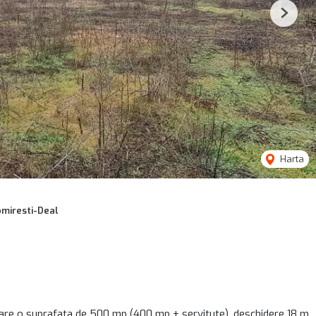
Next
Harta
omiresti-Deal
l are o suprafata de 500 mp (400 mp + servitute), deschidere 18 m,