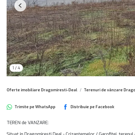
Previous
1
/
4
Oferte imobiliare Dragomiresti-Deal
Terenuri de vânzare Drag
Trimite pe
WhatsApp
Distribuie pe
Facebook
TEREN de VANZARE:
Situat in Dragomiresti Deal - Crizantemelor / Garofitei, terenu