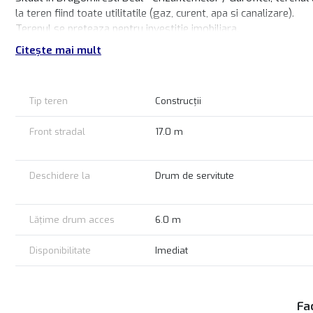
la teren fiind toate utilitatile (gaz, curent, apa si canalizare).
Terenul se preteaza pentru investitie imobiliara.
Citește mai mult
Pret: 37.500 euro
Comision cumparator standard!
Tip teren
Construcții
Front stradal
17.0 m
Deschidere la
Drum de servitute
Lățime drum acces
6.0 m
Disponibilitate
Imediat
Fac