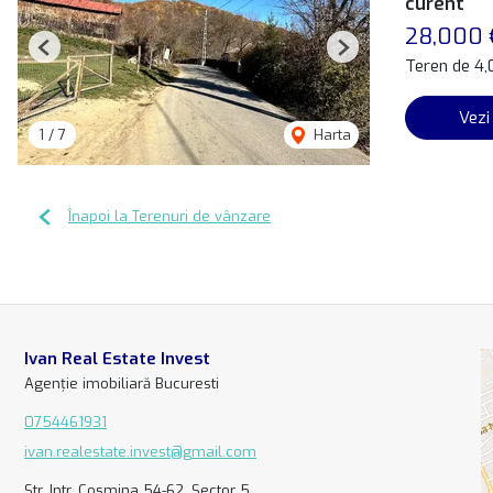
curent
28,000 
Previous
Next
Teren de 4
Vezi
1
/
7
Harta
Înapoi la Terenuri de vânzare
Ivan Real Estate Invest
Agenție imobiliară Bucuresti
0754461931
ivan.realestate.invest@gmail.com
Str. Intr. Cosmina 54-62, Sector 5