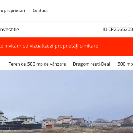
u proprietari
Contact
investitie
ID CP2565208
te invităm să vizualizezi proprietăți similare
Teren de 500 mp de vânzare
Dragomiresti-Deal
500 mp