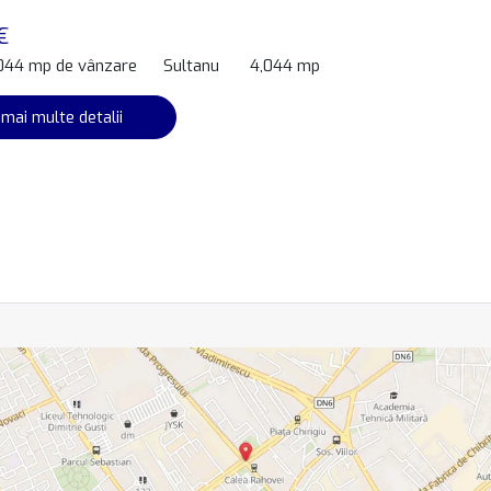
€
,044 mp de vânzare
Sultanu
4,044 mp
 mai multe detalii