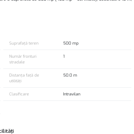
Suprafață teren
500 mp
Număr fronturi
1
stradale
Distanța față de
50.0 m
utilități
Clasificare
Intravilan
ilități