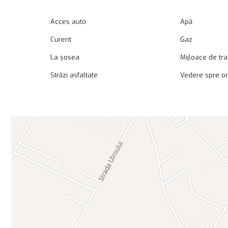
Acces auto
Apă
Curent
Gaz
La șosea
Mijloace de tr
Străzi asfaltate
Vedere spre o