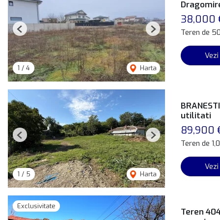
Dragomires
38,000 
Teren de 5
Previous
Next
Vezi
1
/
4
Harta
BRANESTI 
utilitati
89,900 
Previous
Next
Teren de 1,
Vezi
1
/
5
Harta
Exclusivitate
Teren 404