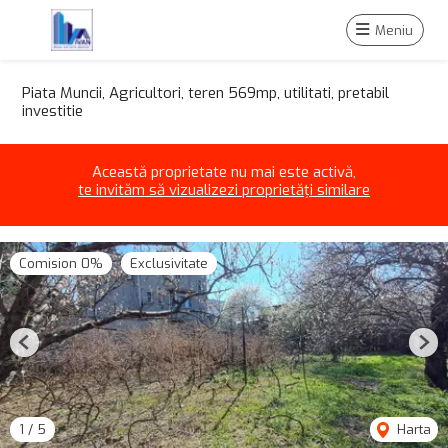
Meniu
Piata Muncii, Agricultori, teren 569mp, utilitati, pretabil
investitie
Această proprietate nu mai este activă,
te invităm să vizualizezi proprietăți similare
Comision 0%
Exclusivitate
Previous
Nex
1
/
5
Harta