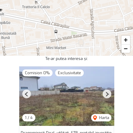
Te-ar putea interesa și:
Comision 0%
Exclusivitate
Previous
Next
1
/
4
Harta
Dragomiresti Deal, utilitati, STB, pretabil investitie,