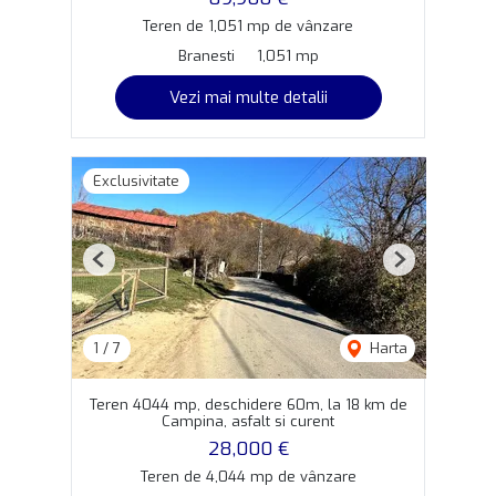
Teren de 1,051 mp de vânzare
Branesti
1,051 mp
Vezi mai multe detalii
Exclusivitate
Previous
Next
1
/
7
Harta
Teren 4044 mp, deschidere 60m, la 18 km de
Campina, asfalt si curent
28,000 €
Teren de 4,044 mp de vânzare