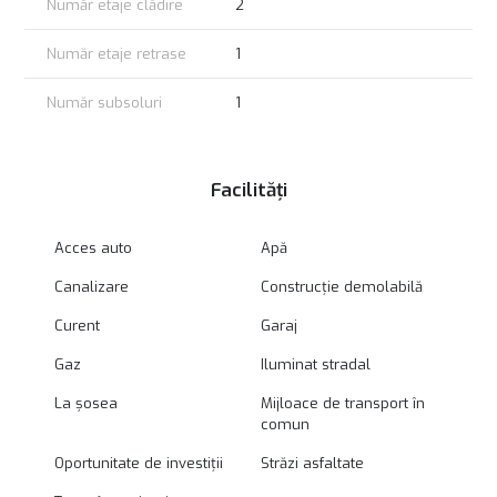
Număr etaje clădire
2
Număr etaje retrase
1
Număr subsoluri
1
Facilități
Acces auto
Apă
Canalizare
Construcție demolabilă
Curent
Garaj
Gaz
Iluminat stradal
La șosea
Mijloace de transport în
comun
Oportunitate de investiții
Străzi asfaltate