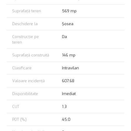
Suprafață teren
569 mp
Deschidere la
Șosea
Construcție pe
Da
teren
Suprafață construită
146 mp
Clasificare
Intravilan
Valoare incidență
607.68
Disponibilitate
Imediat
CUT
1.3
POT (%)
45.0