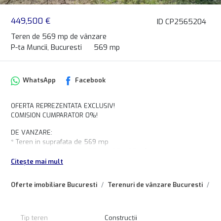
449,500 €
ID CP2565204
Teren de 569 mp de vânzare
P-ta Muncii, Bucuresti
569 mp
WhatsApp
Facebook
OFERTA REPREZENTATA EXCLUSIV!
COMISION CUMPARATOR 0%!
DE VANZARE:
* Teren in suprafata de 569 mp
* forma patrata (aprox. 400 mp, 20 x 20 m)
* casa demolabila pe teren + anexe
Citește mai mult
* utilitati racordate si contorizate
* CUT 1.3 pentru imobil Parter + 2 Etaje
Oferte imobiliare Bucuresti
Terenuri de vânzare Bucuresti
Te
* POT 45%
Pret: 449.500 EURO
Tip teren
Construcții