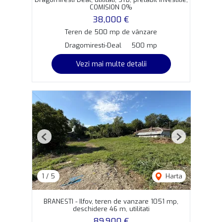
COMISION 0%
38,000 €
Teren de 500 mp de vânzare
Dragomiresti-Deal
500 mp
Vezi mai multe detalii
Previous
Next
1
/
5
Harta
BRANESTI - Ilfov, teren de vanzare 1051 mp,
deschidere 46 m, utilitati
89,900 €