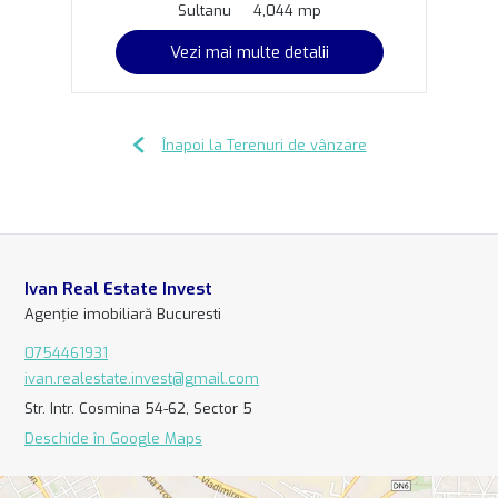
Sultanu
4,044 mp
Vezi mai multe detalii
Înapoi la Terenuri de vânzare
Ivan Real Estate Invest
Agenție imobiliară Bucuresti
0754461931
ivan.realestate.invest@gmail.com
Str. Intr. Cosmina 54-62, Sector 5
Deschide în Google Maps