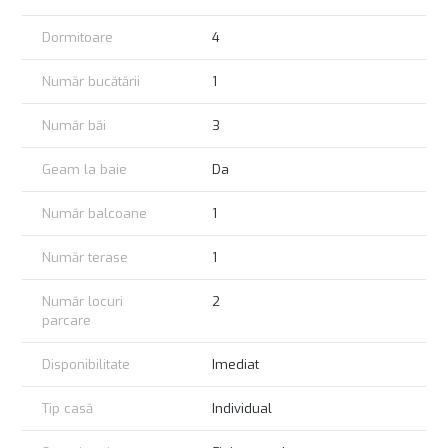
142.000 EURO
Dormitoare
4
Pret la CHEIE:
150.000 EURO
Număr bucătării
1
SE ACCEPTA CREDIT!
COMISION CUMPARATOR 0%!
Număr băi
3
Geam la baie
Da
Număr balcoane
1
Număr terase
1
Număr locuri
2
parcare
Disponibilitate
Imediat
Tip casă
Individual