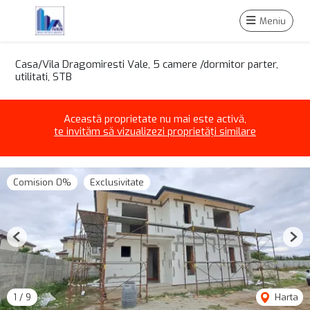
Meniu
Casa/Vila Dragomiresti Vale, 5 camere /dormitor parter,
utilitati, STB
Această proprietate nu mai este activă,
te invităm să vizualizezi proprietăți similare
Comision 0%
Exclusivitate
Previous
Nex
1
/
9
Harta