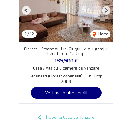
Previous
Next
1
/
12
Harta
Floresti - Stoenesti, Jud. Giurgiu, vila + garaj +
beci, teren 1400 mp
189,900 €
Casă / Vilă cu 6 camere de vânzare
Stoenesti (Floresti-Stoenesti)
150 mp
2008
Vezi mai multe detalii
Înapoi la Case de vânzare