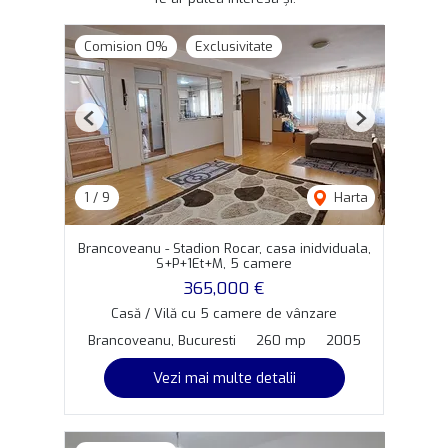
Comision 0%
Exclusivitate
Previous
Next
1
/
9
Harta
Brancoveanu - Stadion Rocar, casa inidviduala,
S+P+1Et+M, 5 camere
365,000 €
Casă / Vilă cu 5 camere de vânzare
Brancoveanu, Bucuresti
260 mp
2005
Vezi mai multe detalii