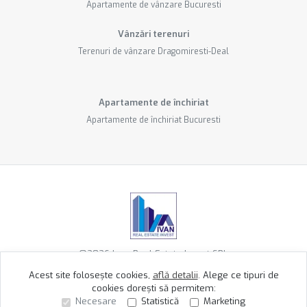
Apartamente de vânzare Bucuresti
Vânzări terenuri
Terenuri de vânzare Dragomiresti-Deal
Apartamente de închiriat
Apartamente de închiriat Bucuresti
©
2026
Ivan Real Estate Invest SRL
Acest site folosește cookies,
află detalii
.
Alege ce tipuri de
cookies dorești să permitem:
Site creat în
Necesare
Statistică
Marketing