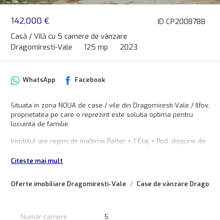
142,000 €
ID CP2008788
Casă / Vilă cu 5 camere de vânzare
Dragomiresti-Vale
125 mp
2023
WhatsApp
Facebook
Situata in zona NOUA de case / vile din Dragomiresti Vale / Ilfov,
proprietatea pe care o reprezint este solutia optima pentru
locuinta de familie.
Imobilul are regim de inaltime Parter + 1 Etaj + Pod, dispune de
5 camere (cu dormitor / birou pe parter), 3 bai si un teren in
suprafata de 400 mp. Proprietatea se preda racordata la utilitati
Citește mai mult
individual.
In apropiere la doar 950 metri de imobil se afla statiile de
Oferte imobiliare Dragomiresti-Vale
Case de vânzare Dragomir
transport public STB, linia 433, care face legatura cu statiile de
metrou Pacii si Preciziei.
Pret la ALB:
Număr camere
5