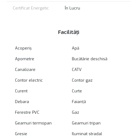
Certificat Energetic
În Lucru
Facilități
Acoperiș
Apă
Apometre
Bucătărie deschisă
Canalizare
CATV
Contor electric
Contor gaz
Curent
Curte
Debara
Faianță
Ferestre PVC
Gaz
Geamuri termopan
Geamuri tripan
Gresie
Iluminat stradal