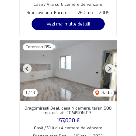
Casă / Vilă cu 5 camere de vânzare
Brancoveanu, Bucuresti
260 mp
2005
Vezi mai multe detalii
Comision 0%
Previous
Next
1
/
13
Harta
Dragomiresti Deal, casa 4 camere, teren 500
mp, utilitati, COMISION 0%
157,000 €
Casă / Vilă cu 4 camere de vânzare