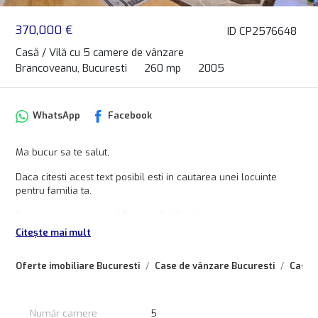
370,000 €
ID CP2576648
Casă / Vilă cu 5 camere de vânzare
Brancoveanu, Bucuresti
260 mp
2005
WhatsApp
Facebook
Ma bucur sa te salut,
Daca citesti acest text posibil esti in cautarea unei locuinte
pentru familia ta.
Iti pot prezenta pe rand fiecare detaliu despre proprietatea pe
care o reprezint, insa m-as bucura sa iti faci timp pentru a o
Citește mai mult
viziona personal si a-ti faci o imagine corecta despre cladire,
descoperind plusurile sau minusurile ei.
Oferte imobiliare Bucuresti
Case de vânzare Bucuresti
Case 
Astfel vei putea compara corect oferta pe care o reprezint cu
oricare alta proprietate din zona, pentru a putea lua o decizie
buna in privinta investitiei ce urmeaza sa o faci.
Număr camere
5