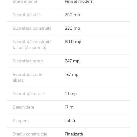
Stare interior
Finisat modern
Suprafață utilă
260 mp
Suprafață construită
330 mp
Suprafață construită
80.0 mp
la sol (Amprentă)
Suprafață teren
247 mp
Suprafață curte
167 mp
liberă
Suprafață terasă
10 mp
Deschidere
17 m
Acoperiș
Tablă
Stadiu construcție
Finalizată