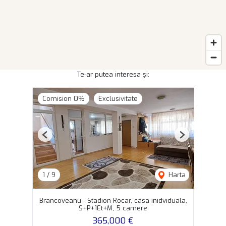
Te-ar putea interesa și:
Comision 0%
Exclusivitate
Previous
Next
1
/
9
Harta
Brancoveanu - Stadion Rocar, casa inidviduala,
S+P+1Et+M, 5 camere
365,000 €