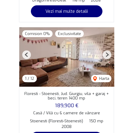
Dragomiresti-Deal
116 mp
2026
Vezi mai multe detalii
Comision 0%
Exclusivitate
Previous
Next
1
/
12
Harta
Floresti - Stoenesti, Jud. Giurgiu, vila + garaj +
beci, teren 1400 mp
189,900 €
Casă / Vilă cu 6 camere de vânzare
Stoenesti (Floresti-Stoenesti)
150 mp
2008