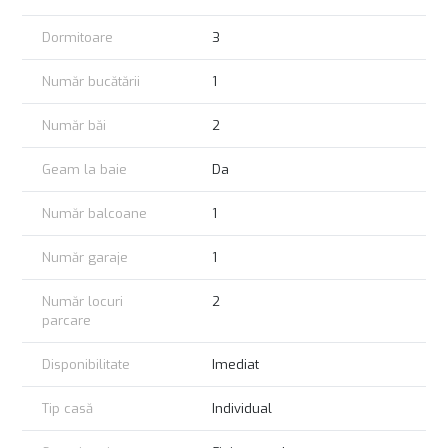
Te invit sa programam impreuna vizionarea imobilului, in
Dormitoare
3
functie de timpul si disponibilitatea ta.
Multumesc.
Număr bucătării
1
Număr băi
2
Geam la baie
Da
Număr balcoane
1
Număr garaje
1
Număr locuri
2
parcare
Disponibilitate
Imediat
Tip casă
Individual