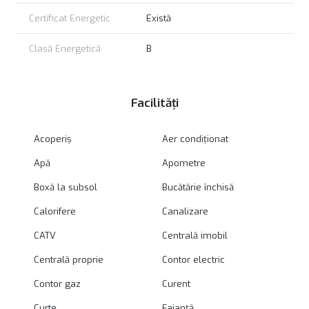
Certificat Energetic
Există
Clasă Energetică
B
Facilități
Acoperiș
Aer condiționat
Apă
Apometre
Boxă la subsol
Bucătărie închisă
Calorifere
Canalizare
CATV
Centrală imobil
Centrală proprie
Contor electric
Contor gaz
Curent
Curte
Faianță