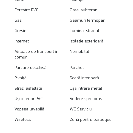
Ferestre PVC
Garaj subteran
Gaz
Geamuri termopan
Gresie
Iluminat stradal
Internet
Izolație exterioară
Mijloace de transport în
Nemobilat
comun
Parcare deschisă
Parchet
Pivniță
Scară interioară
Străzi asfaltate
Ușă intrare metal
Uși interior PVC
Vedere spre oraș
Vopsea lavabilă
WC Serviciu
Wireless
Zonă pentru barbeque