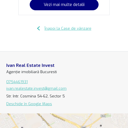
Vezi mai multe detalii
Înapoi la Case de vânzare
Ivan Real Estate Invest
Agenție imobiliară Bucuresti
0754461931
ivan.realestate.invest@gmail.com
Str. Intr. Cosmina 54-62, Sector 5
Deschide în Google Maps