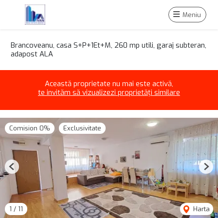
Meniu
Brancoveanu, casa S+P+1Et+M, 260 mp utili, garaj subteran,
adapost ALA
Această proprietate nu mai este activă,
te invităm să vizualizezi proprietăți similare
Comision 0%
Exclusivitate
Previous
Nex
1
/
11
Harta