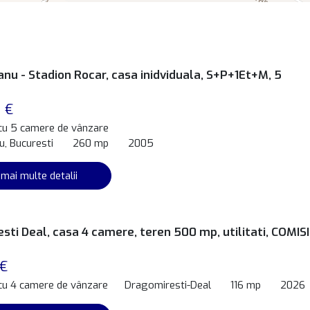
nu - Stadion Rocar, casa inidviduala, S+P+1Et+M, 5
 €
 cu 5 camere de vânzare
, Bucuresti
260 mp
2005
 mai multe detalii
sti Deal, casa 4 camere, teren 500 mp, utilitati, COMIS
 €
 cu 4 camere de vânzare
Dragomiresti-Deal
116 mp
2026