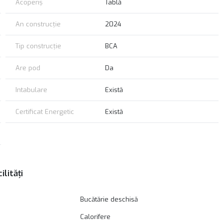
Acoperiș
Tablă
An construcție
2024
Tip construcție
BCA
Are pod
Da
Intabulare
Există
Certificat Energetic
Există
ilități
Bucătărie deschisă
Calorifere