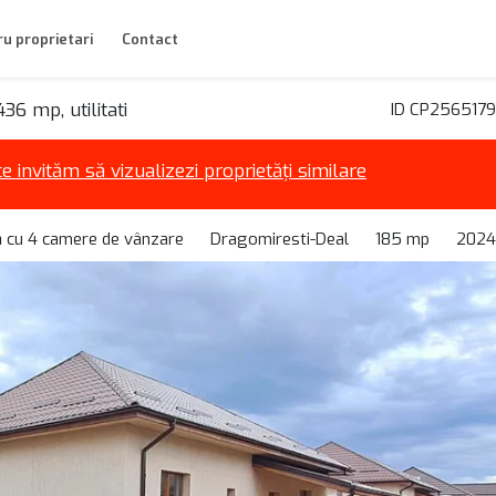
u proprietari
Contact
6 mp, utilitati
ID CP2565179
te invităm să vizualizezi proprietăți similare
ă cu 4 camere de vânzare
Dragomiresti-Deal
185 mp
2024