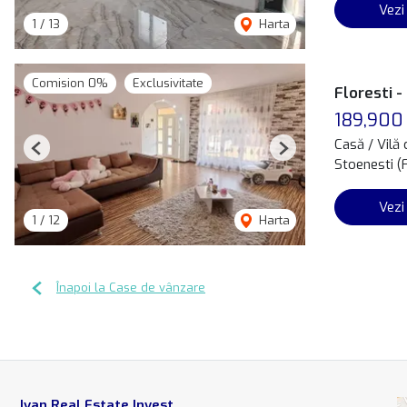
Vezi
1
/
13
Harta
Comision 0%
Exclusivitate
Floresti -
189,900
Casă / Vilă
Previous
Next
Stoenesti (
Vezi
1
/
12
Harta
Înapoi la Case de vânzare
Ivan Real Estate Invest