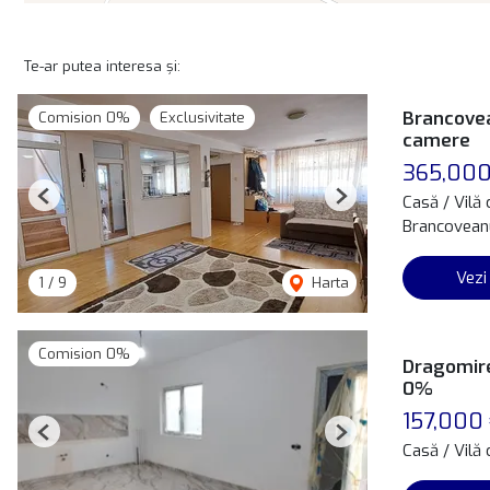
Te-ar putea interesa și:
Brancovea
Comision 0%
Exclusivitate
camere
365,000
Casă / Vilă
Previous
Next
Brancoveanu
Vezi
1
/
9
Harta
Comision 0%
Dragomire
0%
157,000
Previous
Next
Casă / Vilă