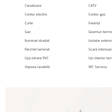
Canalizare
CATV
Contor electric
Contor gaz
Curte
Faianță
Gaz
Geamuri term
Iluminat stradal
Izolație exteri
Parchet laminat
Scară interioar
Ușă intrare PVC
Uși interior le
Vopsea lavabilă
WC Serviciu