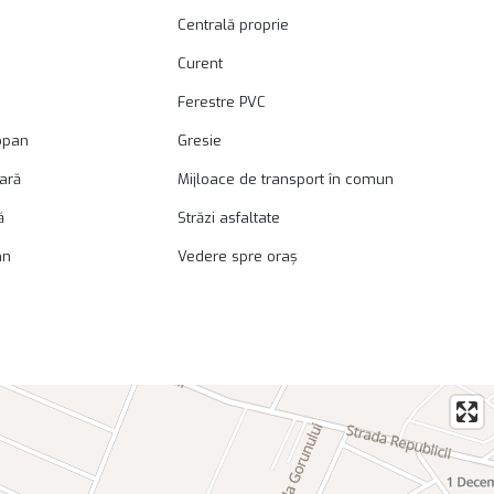
Centrală proprie
Curent
Ferestre PVC
opan
Gresie
oară
Mijloace de transport în comun
ă
Străzi asfaltate
mn
Vedere spre oraș