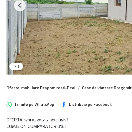
Previous
1
/
11
Oferte imobiliare Dragomiresti-Deal
Case de vânzare Dragomir
Trimite pe
WhatsApp
Distribuie pe
Facebook
OFERTA reprezentata exclusiv!
COMISION CUMPARATOR 0%!