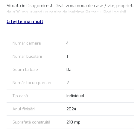
Situata in Dragomiresti Deal, zona noua de case / vile, propriet
de 436 mp, avand un regim de inaltime Parter + Pod locuibil.
Citește mai mult
Imobilul dispune de 100 mp utili + 85 mp pod locuibil (placa de 
dormitoare), bucatarie si 2 bai cu geam.
Proprietatea este conectata individuala la utilitati (gaz, curent, 
Număr camere
4
Pret imobil:
128.500 EURO
Număr bucătării
1
Acte disponibile, se accepta credit!
Geam la baie
Da
Posibilitate mutare imediat!
Număr locuri parcare
2
Tip casă
Individual
Anul finisării
2024
Suprafață construită
210 mp