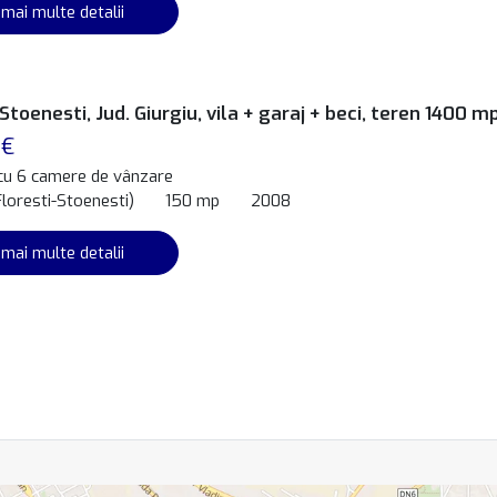
 mai multe detalii
 Stoenesti, Jud. Giurgiu, vila + garaj + beci, teren 1400 m
 €
 cu 6 camere de vânzare
Floresti-Stoenesti)
150 mp
2008
 mai multe detalii