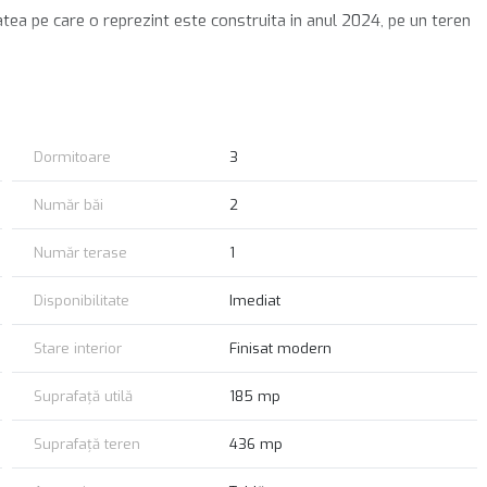
atea pe care o reprezint este construita in anul 2024, pe un teren
beton, cu acces pe scara betonata), 4 camere (living + 3
canalizare, apa din put) si dispune de centrala proprie cu calorifere.
Dormitoare
3
Număr băi
2
Număr terase
1
Disponibilitate
Imediat
Stare interior
Finisat modern
Suprafață utilă
185 mp
Suprafață teren
436 mp