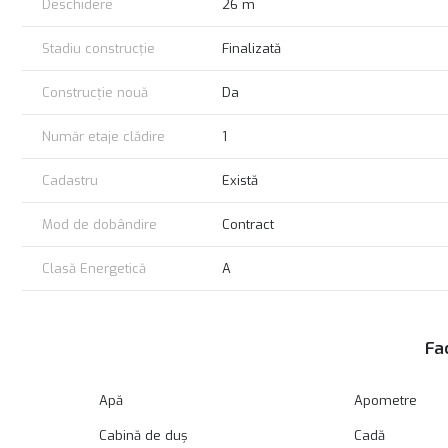
Deschidere
26 m
Stadiu construcție
Finalizată
Construcție nouă
Da
Număr etaje clădire
1
Cadastru
Există
Mod de dobândire
Contract
Clasă Energetică
A
Fac
Apă
Apometre
Cabină de duș
Cadă