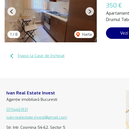
350 €
Apartament 
Previous
Next
Drumul Tabe
Vezi
1
/
8
Harta
Înapoi la Case de închiriat
Ivan Real Estate Invest
Agenție imobiliară Bucuresti
0754461931
ivan.realestate.invest@gmail.com
Str. Intr. Cosmina 54-62, Sector 5