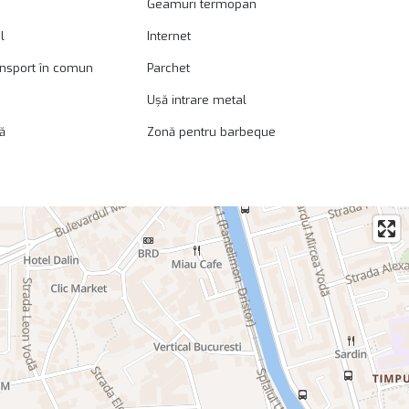
Geamuri termopan
l
Internet
ansport în comun
Parchet
Ușă intrare metal
ă
Zonă pentru barbeque