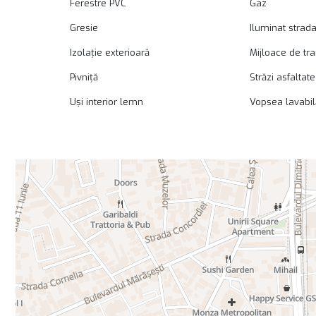
Ferestre PVC
Gaz
Gresie
Iluminat strada
Izolație exterioară
Mijloace de tr
Pivniță
Străzi asfaltate
Uși interior lemn
Vopsea lavabil