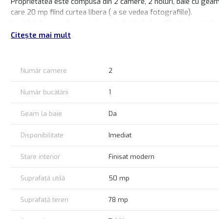
Proprietatea este compusa din 2 camere, 2 holuri, baie cu geam s
care 20 mp fiind curtea libera ( a se vedea fotografiile).
Imobilul dispune de contorizare individuala la utilitati si centrala
Citește mai mult
Se poate inchiria nemobilata sau se poate suplimenta cu o parte di
PRET CHIRIE LUNARA:
# 650 euro
Număr camere
2
# 1 luna avans + 1 luna garantie
Număr bucătării
1
COMISION CHIRIAS
# 50% din costul unei chirii lunare.
Geam la baie
Da
Disponibilitate
Imediat
Stare interior
Finisat modern
Suprafață utilă
50 mp
Suprafață teren
78 mp