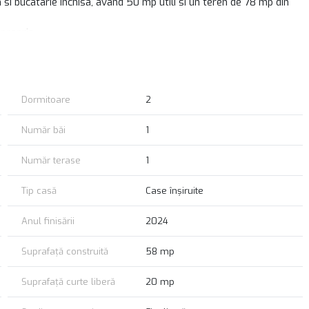
i bucatarie inchisa, avand 50 mp utili si un teren de 78 mp din
 proprie
n mobilierul necesar locuirii, detalii la vizionare.
Dormitoare
2
Număr băi
1
Număr terase
1
Tip casă
Case înșiruite
Anul finisării
2024
Suprafață construită
58 mp
Suprafață curte liberă
20 mp