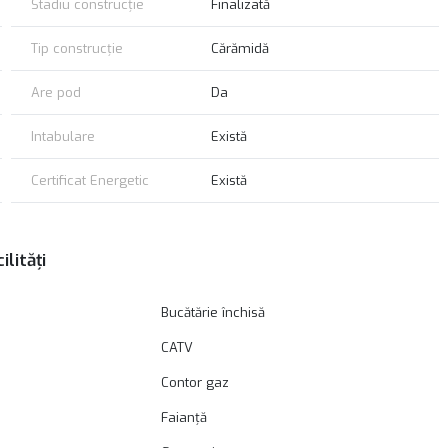
Stadiu construcție
Finalizată
Tip construcție
Cărămidă
Are pod
Da
Intabulare
Există
Certificat Energetic
Există
ilități
Bucătărie închisă
CATV
Contor gaz
Faianță