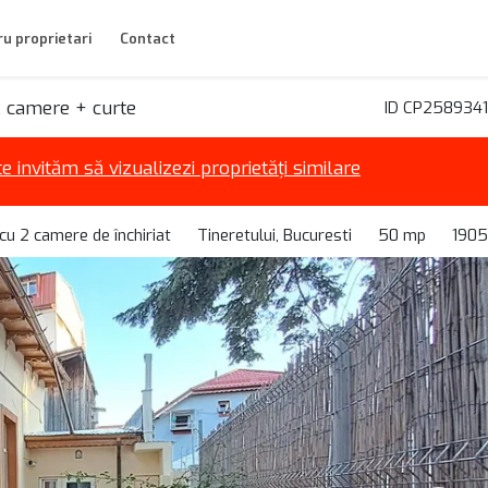
u proprietari
Contact
2 camere + curte
ID CP2589341
te invităm să vizualizezi proprietăți similare
 cu 2 camere de închiriat
Tineretului, Bucuresti
50 mp
1905