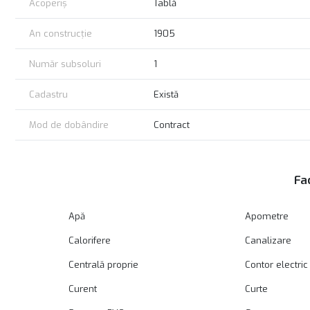
Acoperiș
Tablă
An construcție
1905
Număr subsoluri
1
Cadastru
Există
Mod de dobândire
Contract
Fac
Apă
Apometre
Calorifere
Canalizare
Centrală proprie
Contor electric
Curent
Curte