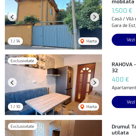
mobilata
1,500 €
Casă / Vilă 
Previous
Next
Gara de Est
Vezi
1
/
14
Harta
Exclusivitate
RAHOVA - 
32
400 €
Previous
Next
Apartament 
Vezi
1
/
10
Harta
Drumul Ta
Exclusivitate
utilata