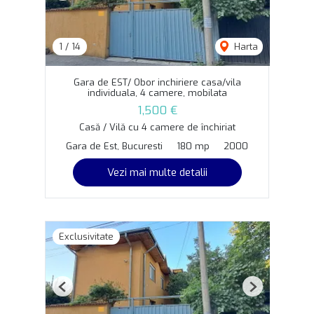
1
/
14
Harta
Gara de EST/ Obor inchiriere casa/vila
individuala, 4 camere, mobilata
1,500 €
Casă / Vilă cu 4 camere de închiriat
Gara de Est, Bucuresti
180 mp
2000
Vezi mai multe detalii
Exclusivitate
Previous
Next