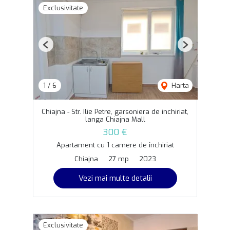
Exclusivitate
Previous
Next
1
/
6
Harta
Chiajna - Str. Ilie Petre, garsoniera de inchiriat,
langa Chiajna Mall
300 €
Apartament cu 1 camere de închiriat
Chiajna
27 mp
2023
Vezi mai multe detalii
Exclusivitate