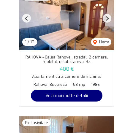
Previous
Next
1
/
10
Harta
RAHOVA - Calea Rahovei, stradal, 2 camere,
mobilat, utilat, tramvai 32
400 €
Apartament cu 2 camere de închiriat
Rahova, Bucuresti
58 mp
1986
Vezi mai multe detalii
Exclusivitate