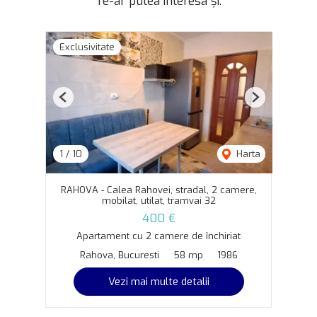
Te-ar putea interesa și:
Exclusivitate
Previous
Next
1
/
10
Harta
RAHOVA - Calea Rahovei, stradal, 2 camere,
mobilat, utilat, tramvai 32
400 €
Apartament cu 2 camere de închiriat
Rahova, Bucuresti
58 mp
1986
Vezi mai multe detalii