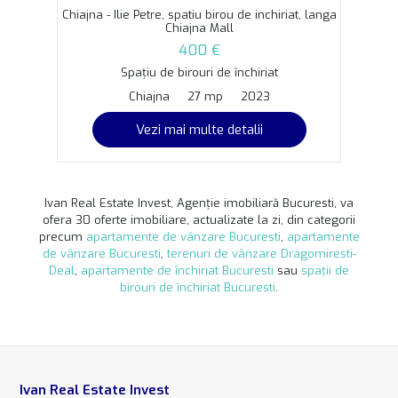
Chiajna - Ilie Petre, spatiu birou de inchiriat, langa
Chiajna Mall
400 €
Spațiu de birouri de închiriat
Chiajna
27 mp
2023
Vezi mai multe detalii
Ivan Real Estate Invest, Agenție imobiliară Bucuresti, va
ofera 30 oferte imobiliare, actualizate la zi, din categorii
precum
apartamente de vânzare Bucuresti
,
apartamente
de vânzare Bucuresti
,
terenuri de vânzare Dragomiresti-
Deal
,
apartamente de închiriat Bucuresti
sau
spații de
birouri de închiriat Bucuresti
.
Ivan Real Estate Invest