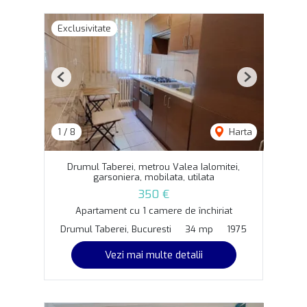
Exclusivitate
Previous
Next
1
/
8
Harta
Drumul Taberei, metrou Valea Ialomitei,
garsoniera, mobilata, utilata
350 €
Apartament cu 1 camere de închiriat
Drumul Taberei, Bucuresti
34 mp
1975
Vezi mai multe detalii