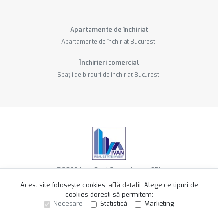
Apartamente de închiriat
Apartamente de închiriat Bucuresti
Închirieri comercial
Spații de birouri de închiriat Bucuresti
©
2026
Ivan Real Estate Invest SRL
Acest site folosește cookies,
află detalii
.
Alege ce tipuri de
cookies dorești să permitem:
Site creat în
Necesare
Statistică
Marketing