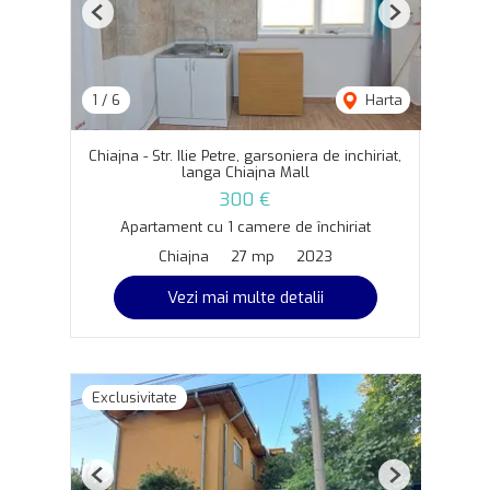
Previous
Next
1
/
6
Harta
Chiajna - Str. Ilie Petre, garsoniera de inchiriat,
langa Chiajna Mall
300 €
Apartament cu 1 camere de închiriat
Chiajna
27 mp
2023
Vezi mai multe detalii
Exclusivitate
Previous
Next