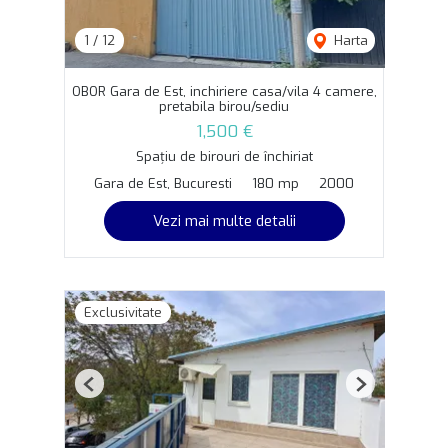
1
/
12
Harta
OBOR Gara de Est, inchiriere casa/vila 4 camere,
pretabila birou/sediu
1,500 €
Spațiu de birouri de închiriat
Gara de Est, Bucuresti
180 mp
2000
Vezi mai multe detalii
Exclusivitate
Previous
Next