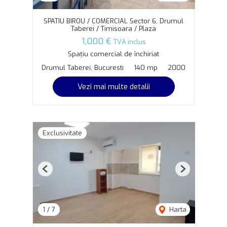
SPATIU BIROU / COMERCIAL Sector 6, Drumul
Taberei / Timisoara / Plaza
1,000 €
TVA inclus
Spațiu comercial de închiriat
Drumul Taberei, Bucuresti
140 mp
2000
Vezi mai multe detalii
Exclusivitate
Previous
Next
1
/
7
Harta