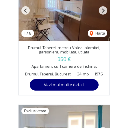
Previous
Next
1
/
8
Harta
Drumul Taberei, metrou Valea Ialomitei,
garsoniera, mobilata, utilata
350 €
Apartament cu 1 camere de închiriat
Drumul Taberei, Bucuresti
34 mp
1975
Vezi mai multe detalii
Exclusivitate