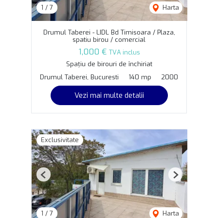
1
/
7
Harta
Drumul Taberei - LIDL Bd Timisoara / Plaza,
spatiu birou / comercial
1,000 €
TVA inclus
Spațiu de birouri de închiriat
Drumul Taberei, Bucuresti
140 mp
2000
Vezi mai multe detalii
Exclusivitate
Previous
Next
1
/
7
Harta