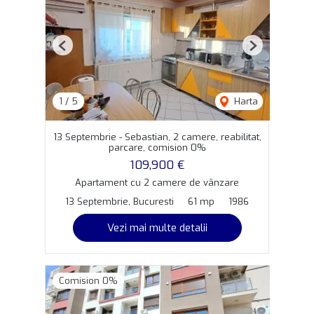
Previous
Next
1
/
5
Harta
13 Septembrie - Sebastian, 2 camere, reabilitat,
parcare, comision 0%
109,900 €
Apartament cu 2 camere de vânzare
13 Septembrie, Bucuresti
61 mp
1986
Vezi mai multe detalii
Comision 0%