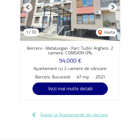
Previous
Next
1
/
10
Harta
Berceni - Metalurgiei - Parc Tudor Arghezi, 2
camere, COMISION 0%
94,000 €
Apartament cu 2 camere de vânzare
Berceni, Bucuresti
47 mp
2021
Vezi mai multe detalii
Înapoi la Apartamente de vânzare