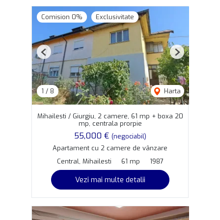
Comision 0%
Exclusivitate
Previous
Next
1
/
8
Harta
Mihailesti / Giurgiu, 2 camere, 61 mp + boxa 20
mp, centrala prorpie
55,000 €
(negociabil)
Apartament cu 2 camere de vânzare
Central, Mihailesti
61 mp
1987
Vezi mai multe detalii