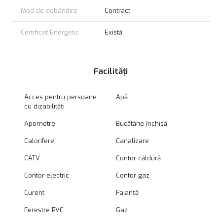
Mod de dobândire
Contract
Certificat Energetic
Există
Facilități
Acces pentru persoane
Apă
cu dizabilități
Apometre
Bucătărie închisă
Calorifere
Canalizare
CATV
Contor căldură
Contor electric
Contor gaz
Curent
Faianță
Ferestre PVC
Gaz