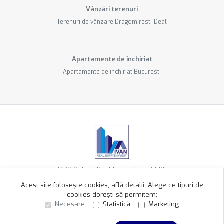
Vânzări terenuri
Terenuri de vânzare Dragomiresti-Deal
Apartamente de închiriat
Apartamente de închiriat Bucuresti
©
2026
Ivan Real Estate Invest SRL
Acest site folosește cookies,
află detalii
.
Alege ce tipuri de
cookies dorești să permitem:
Site creat în
Necesare
Statistică
Marketing