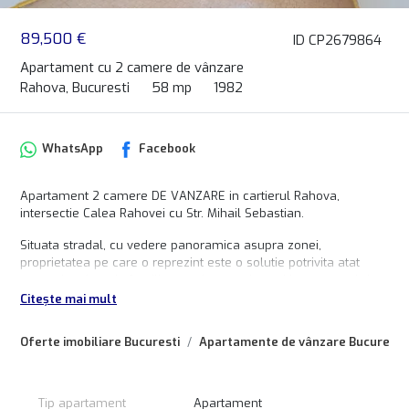
89,500 €
ID CP2679864
Apartament cu 2 camere de vânzare
Rahova, Bucuresti
58 mp
1982
WhatsApp
Facebook
Apartament 2 camere DE VANZARE in cartierul Rahova,
intersectie Calea Rahovei cu Str. Mihail Sebastian.
Situata stradal, cu vedere panoramica asupra zonei,
proprietatea pe care o reprezint este o solutie potrivita atat
pentru locuinta de familie, cat si pentru investitie cu scopul de a
fi inchiriata.
Citește mai mult
Apartamentul se afla la etajul 6 din 10, dispune de 58 mp
Oferte imobiliare Bucuresti
Apartamente de vânzare Bucuresti
impartiti in 2 camere, bucatarie inchisa, hol acces generos cu
spatii pentru depozitare, baie si 2 balcoane.
Proprietatea este contorizata individual la utilitati, lucru acesta
generand costuri mici pentru cheltuielile de intretinere.
Tip apartament
Apartament