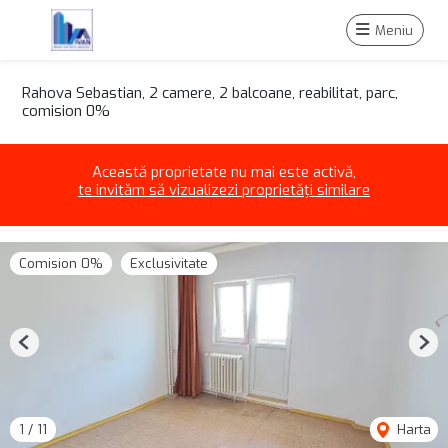
Meniu
Rahova Sebastian, 2 camere, 2 balcoane, reabilitat, parc,
comision 0%
Această proprietate nu mai este activă,
te invităm să vizualizezi proprietăți similare
Comision 0%
Exclusivitate
Previous
Nex
1
/
11
Harta