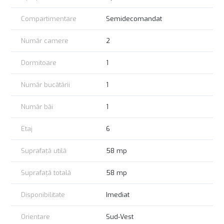
Imobilul este reabilitat termic, iar scara blocului este bine
intretinuta.
Compartimentare
Semidecomandat
Facilitatile zonei:
* Transport public: linia tramvai 32, (legatura cu Unirii),
Număr camere
2
autobuze
* Parcul Sebastian
Dormitoare
1
* Loc de joaca langa bloc
* Institutii de invatamant de stat
Număr bucătării
1
* Piata Rahova
* Centrul comercial VULCAN
Număr băi
1
PRET:
89.500 EURO
Etaj
6
Acte disponibile, se accepta credit!
Suprafață utilă
58 mp
COMISION CUMPARATOR 0%!
Suprafață totală
58 mp
Disponibilitate
Imediat
Orientare
Sud-Vest