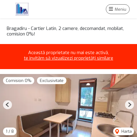
Meniu
Bragadiru - Cartier Latin, 2 camere, decomandat, mobilat,
comision 0%!
Această proprietate nu mai este activă,
te invităm să vizualizezi proprietăți similare
Comision 0%
Exclusivitate
Previous
Nex
1
/
8
Harta