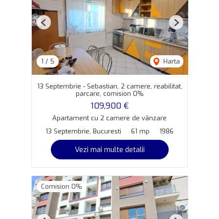
Previous
Next
1
/
5
Harta
13 Septembrie - Sebastian, 2 camere, reabilitat,
parcare, comision 0%
109,900 €
Apartament cu 2 camere de vânzare
13 Septembrie, Bucuresti
61 mp
1986
Vezi mai multe detalii
Comision 0%