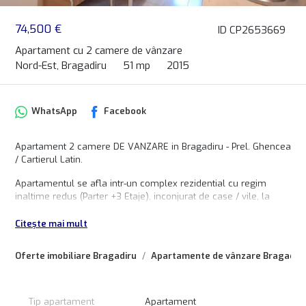
74,500 €
ID CP2653669
Apartament cu 2 camere de vânzare
Nord-Est, Bragadiru
51 mp
2015
WhatsApp
Facebook
Apartament 2 camere DE VANZARE in Bragadiru - Prel. Ghencea
/ Cartierul Latin.
Apartamentul se afla intr-un complex rezidential cu regim
inaltime redus (Parter +3 Etaje), inconjurat de case / vile, la
etajul parter din 3, dispune de 51 mp utili, impartiti in living,
bucatarie inchisa, dormitor, baie si hol acces.
Citește mai mult
Proprietatea este contorizata individual la utilitati, dispune de
Oferte imobiliare Bragadiru
Apartamente de vânzare Bragadir
centrala proprie cu calorifere.
SE VINDE exact ca in fotografii, mobilat si utilat partial.
Tip apartament
Apartament