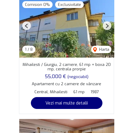
Comision 0%
Exclusivitate
Previous
Next
1
/
8
Harta
Mihailesti / Giurgiu, 2 camere, 61 mp + boxa 20
mp, centrala prorpie
55,000 €
(negociabil)
Apartament cu 2 camere de vânzare
Central, Mihailesti
61 mp
1987
Vezi mai multe detalii