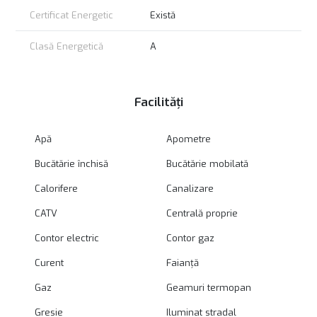
Certificat Energetic
Există
Clasă Energetică
A
Facilități
Apă
Apometre
Bucătărie închisă
Bucătărie mobilată
Calorifere
Canalizare
CATV
Centrală proprie
Contor electric
Contor gaz
Curent
Faianță
Gaz
Geamuri termopan
Gresie
Iluminat stradal