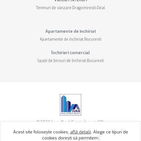
Terenuri de vânzare Dragomiresti-Deal
Apartamente de închiriat
Apartamente de închiriat Bucuresti
Închirieri comercial
Spații de birouri de închiriat Bucuresti
©
2026
Ivan Real Estate Invest SRL
Acest site folosește cookies,
află detalii
.
Alege ce tipuri de
cookies dorești să permitem:
Site creat în