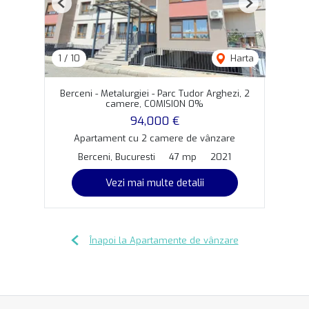
Previous
Next
1
/
10
Harta
Berceni - Metalurgiei - Parc Tudor Arghezi, 2
camere, COMISION 0%
94,000 €
Apartament cu 2 camere de vânzare
Berceni, Bucuresti
47 mp
2021
Vezi mai multe detalii
Înapoi la Apartamente de vânzare