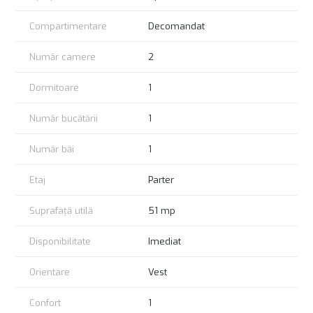
Pret:
74.500 EURO
Compartimentare
Decomandat
SE ACCEPTA CREDIT IMOBILIAR!
Număr camere
2
OFERTA reprezentata EXCLUSIV!
COMISION CUMPARATOR 0%!
Dormitoare
1
Număr bucătării
1
Număr băi
1
Etaj
Parter
Suprafață utilă
51 mp
Disponibilitate
Imediat
Orientare
Vest
Confort
1