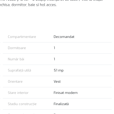
inchisa, dormitor, baie si hol acces.
entrala proprie cu calorifere.
Compartimentare
Decomandat
Dormitoare
1
Număr băi
1
Suprafață utilă
51 mp
Orientare
Vest
Stare interior
Finisat modern
Stadiu construcție
Finalizată