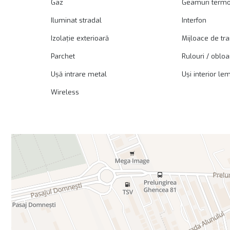
Gaz
Geamuri term
Iluminat stradal
Interfon
Izolație exterioară
Mijloace de tr
Parchet
Rulouri / oblo
Ușă intrare metal
Uși interior le
Wireless