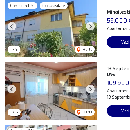
Comision 0%
Exclusivitate
Mihailest
55,000
Apartament
Previous
Next
Vezi
1
/
8
Harta
13 Septem
0%
109,900
Apartament
Previous
Next
13 Septembr
Vezi
1
/
5
Harta