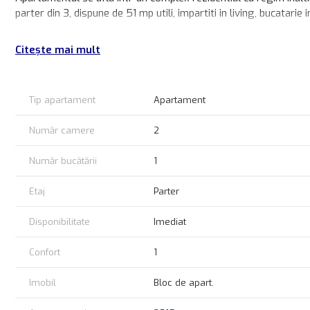
parter din 3, dispune de 51 mp utili, impartiti in living, bucatarie 
Proprietatea este contorizata individual la utilitati, dispune de c
Citește mai mult
SE VINDE exact ca in fotografii, mobilat si utilat partial.
Pret:
Tip apartament
Apartament
74.500 EURO
Număr camere
2
SE ACCEPTA CREDIT IMOBILIAR!
OFERTA reprezentata EXCLUSIV!
Număr bucătării
1
COMISION CUMPARATOR 0%!
Etaj
Parter
Disponibilitate
Imediat
Confort
1
Imobil
Bloc de apart.