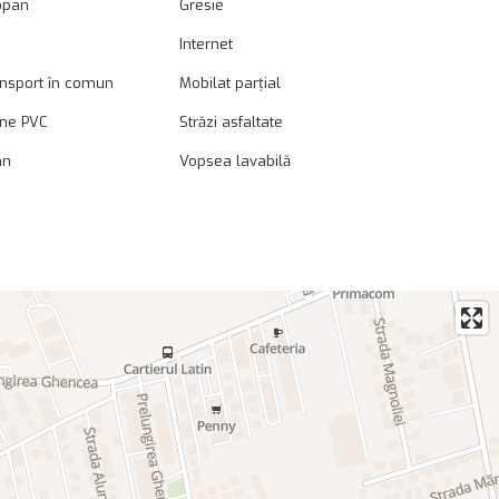
opan
Gresie
Internet
ansport în comun
Mobilat parțial
ane PVC
Străzi asfaltate
mn
Vopsea lavabilă