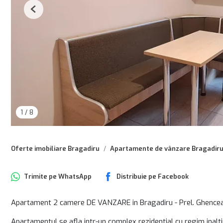
Previous
1
/
8
Oferte imobiliare Bragadiru
Apartamente de vânzare Bragadir
Trimite pe
WhatsApp
Distribuie pe
Facebook
Apartament 2 camere DE VANZARE in Bragadiru - Prel. Ghencea /
Apartamentul se afla intr-un complex rezidential cu regim inaltim