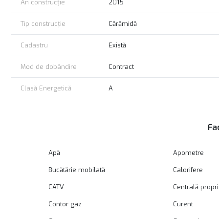
An construcție
2015
Tip construcție
Cărămidă
Cadastru
Există
Mod de dobândire
Contract
Clasă Energetică
A
Fac
Apă
Apometre
Bucătărie mobilată
Calorifere
CATV
Centrală propr
Contor gaz
Curent