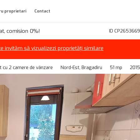
u proprietari
Contact
lat, comision 0%!
ID CP2653669
te invităm să vizualizezi proprietăți similare
 cu 2 camere de vânzare
Nord-Est, Bragadiru
51 mp
2015