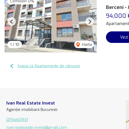
Comision 0%
Berceni -
94,000 
Apartament
Previous
Next
Vezi
1
/
10
Harta
Înapoi la Apartamente de vânzare
Ivan Real Estate Invest
Agenție imobiliară Bucuresti
0754461931
ivan.realestate.invest@gmail.com