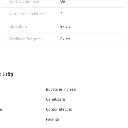
Construcție nouă
Da
Număr etaje clădire
3
Intabulare
Există
Certificat Energetic
Există
ilități
Bucătărie închisă
Canalizare
ie
Contor electric
Faianță